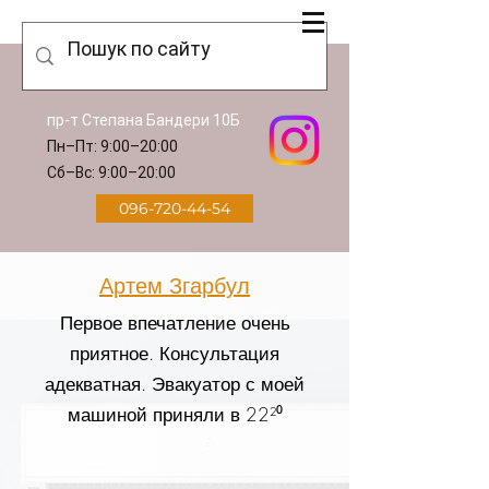
пр-т Степана Бандери 10Б
Пн–Пт: 9:00–20:00
Сб–Вс: 9:00–20:00
096-720-44-54
Артем Згарбул
Первое впечатление очень
приятное. Консультация
адекватная. Эвакуатор с моей
машиной приняли в 22²⁰